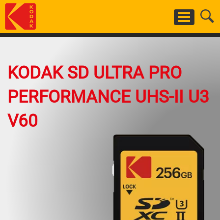
Salta
al
contenuto
principale
KODAK SD ULTRA PRO
PERFORMANCE UHS-II U3
V60