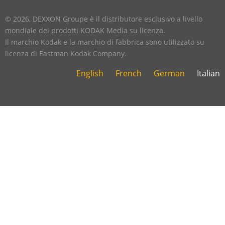
five
footer
© 2026, DEXXON Groupe è il distributore esclusivo a livello
mondiale dei prodotti KODAK Media su licenza.
Il marchio Kodak e la marchio di fabbrica sono utilizzato su
licenza di Eastman Kodak Company.
English
French
German
Italian