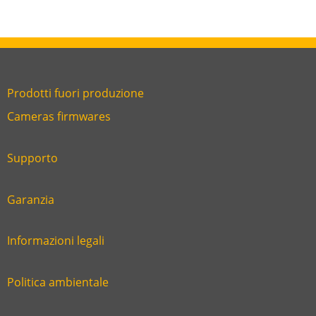
Prodotti fuori produzione
Link
Cameras firmwares
Link
first
six
footer
Supporto
Link
footer
second
Garanzia
Link
footer
third
Informazioni legali
Link
footer
fourth
Politica ambientale
Link
footer