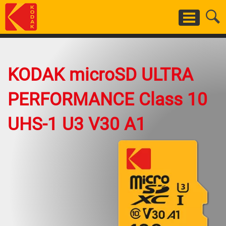
Salta
al
contenuto
principale
KODAK microSD ULTRA
PERFORMANCE Class 10
UHS-1 U3 V30 A1