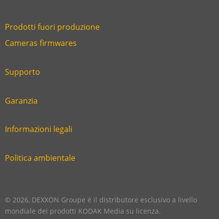
Prodotti fuori produzione
Link
Cameras firmwares
Link
first
six
footer
Supporto
Link
footer
second
Garanzia
Link
footer
third
Informazioni legali
Link
footer
fourth
Politica ambientale
Link
footer
five
footer
© 2026, DEXXON Groupe è il distributore esclusivo a livello
mondiale dei prodotti KODAK Media su licenza.