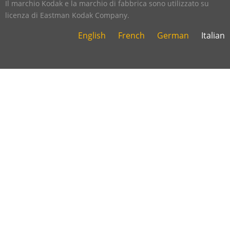
Il marchio Kodak e la marchio di fabbrica sono utilizzato su
licenza di Eastman Kodak Company.
English
French
German
Italian