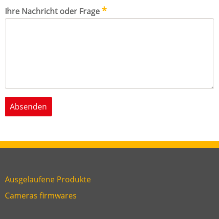
Ihre Nachricht oder Frage
Ausgelaufene Produkte
Link
Cameras firmwares
Link
first