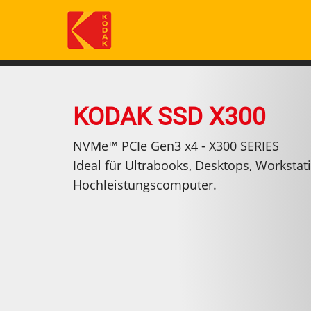
Skip
to
main
content
KODAK SSD X300
NVMe™ PCIe Gen3 x4 - X300 SERIES
Ideal für Ultrabooks, Desktops, Workstat
Hochleistungscomputer.