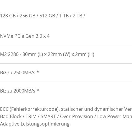
128 GB
256 GB
512 GB
1 TB
2 TB
NVMe PCIe Gen 3.0 x 4
M2 2280 - 80mm (L) x 22mm (W) x 2mm (H)
Biz zu 2500MB/s *
Biz zu 2000MB/s *
ECC (Fehlerkorrekturcode), statischer und dynamischer Ver
Bad Block / TRIM / SMART / Over-Provision / Low Power M
Adaptive Leistungsoptimierung