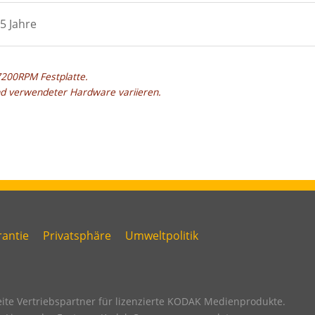
5 Jahre
7200RPM Festplatte.
nd verwendeter Hardware variieren.
antie
Privatsphäre
Umweltpolitik
ink
Link
Link
ird
fourth
five
ooter
footer
footer
ite Vertriebspartner für lizenzierte KODAK Medienprodukte.