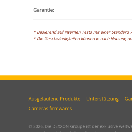
Garantie
* Basierend auf internen Tests mit einer Standard 
* Die Geschwindigkeiten können je nach Nutzung u
Ausgelaufene Produkte
Unterstützung
Gar
Link
Link
L
Cameras firmwares
Link
first
second
th
six
footer
footer
f
© 2026, Die DEXXON Groupe ist der exklusive weltwe