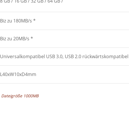
8 GB
16 GB
32 GB
64 GB
Biz zu 180MB/s *
Biz zu 20MB/s *
Universalkompatibel USB 3.0, USB 2.0 rückwärtskompatibel
L40xW10xD4mm
k, Dateigröße 1000MB