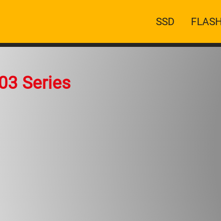
Main
SSD
FLASH
navigation
03 Series