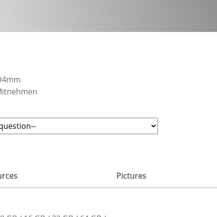
xD4mm
 Mitnehmen
urces
Pictures