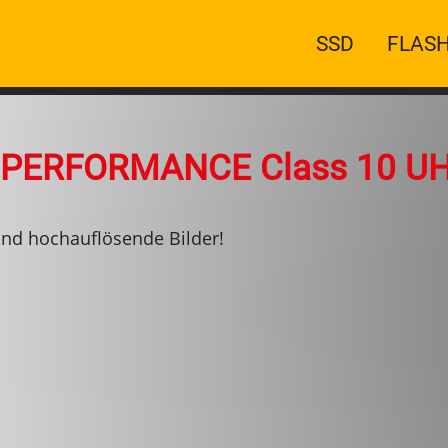
Main
SSD
FLASH
navigation
PERFORMANCE Class 10 UHS
nd hochauflösende Bilder!